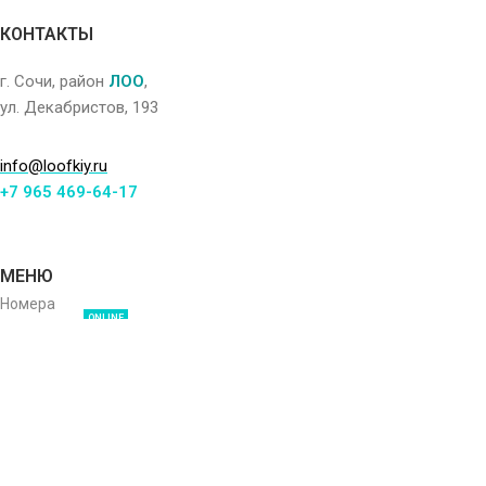
КОНТАКТЫ
г. Сочи, район
ЛОО
,
ул. Декабристов, 193
info@loofkiy.ru
+7 965 469-64-17
МЕНЮ
Номера
ONLINE
Бронирование
Оплата и отмена
Правила проживания
Акции и скидки